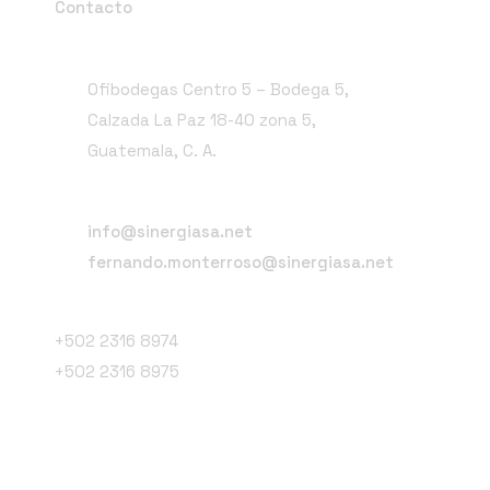
Contacto
Dirección
Ofibodegas Centro 5 – Bodega 5,
Calzada La Paz 18-40 zona 5,
Guatemala, C. A.
Email
info@sinergiasa.net
fernando.monterroso@sinergiasa.net
Teléfonos
+502 2316 8974
+502 2316 8975
Redes